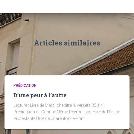
Articles similaires
PRÉDICATION
D’une peur à l’autre
Lecture : Livre de Marc, chapitre 4, versets 35 à 41
Prédication de Corinne Nême-Peyron, pasteure de l’Église
Protestante Unie de Charenton-le-Pont.