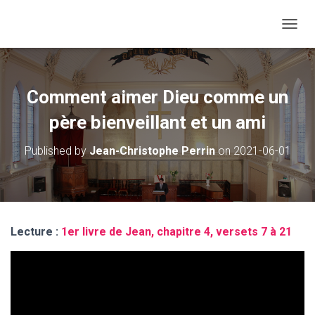
O
U
V
R
I
Comment aimer Dieu comme un
R
/
père bienveillant et un ami
F
E
Published by
Jean-Christophe Perrin
on
2021-06-01
R
M
E
R
L
A
Lecture :
1er livre de Jean, chapitre 4, versets 7 à 21
N
A
V
I
G
A