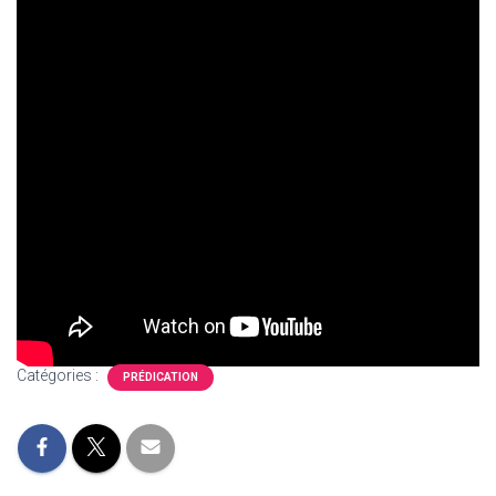
T
I
O
N
Catégories :
PRÉDICATION