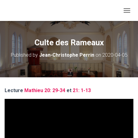
O
U
V
R
I
Culte des Rameaux
R
/
Published by
Jean-Christophe Perrin
on
2020-04-05
F
E
R
M
E
R
Lecture
Mathieu 20: 29-34
et
21: 1-13
L
A
N
A
V
I
G
A