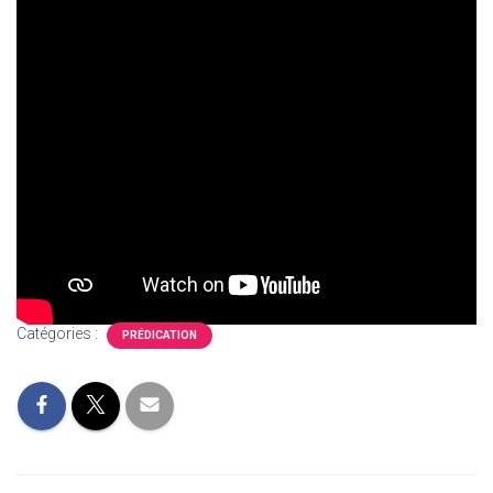
T
I
O
N
Catégories :
PRÉDICATION