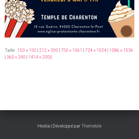
Taille :
150 × 150
|
212 × 300
|
750 × 1061
|
724 × 1024
|
1086 × 1536
|
360 × 240
|
1414 × 2000
Hestia | Développé par
ThemeIsle