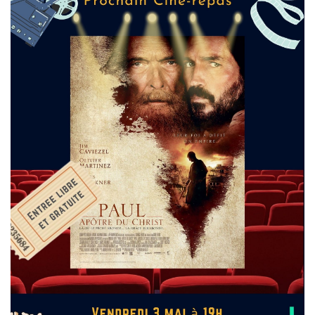
T
I
O
N