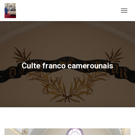
O
U
V
R
I
R
/
F
E
Culte franco camerounais
R
M
E
R
L
A
N
A
V
I
G
A