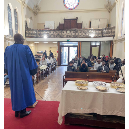
T
I
O
N