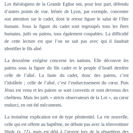
Les théologiens de la Grande Eglise ont, pour leur part, défendu
d’autres points de vue. Irénée de Lyon, par exemple, concentre
son attention sur le cadet, dont le retour figure le salut de l’être
humain. Sous la figure du cadet sont regroupés tous les êtres
humains, juifs ou païens, tous également coupables. La difficulté
de cette lecture est que l’on ne sait pas avec qui il faudrait
identifier le fils aîné.
La deuxième exégèse concerne les nations. Elle découvre les
païens sous la figure du fils cadet et le peuple d’Israël derrière
celle de l’aîné. La faute du cadet, donc des païens, c’est
l’idolâtrie ; celle de l’aîné, c’est l’endurcissement du cœur. Puis
Jésus est venu et les païens se sont convertis et sont devenus des
chrétiens. Mais les juifs « stricts observateurs de la Loi », au cœur
endurci, en ont été mécontents.
La troisième explication est de type pénitentiel. La vie nouvelle,
celle qui est offerte au baptême, ne débute pas avec la réinvestiture
filiale (v. 22), mais est déjà à l’œuvre lors de la répartition des