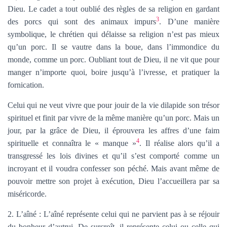
Dieu. Le cadet a tout oublié des règles de sa religion en gardant
3
des porcs qui sont des animaux impurs
. D’une manière
symbolique, le chrétien qui délaisse sa religion n’est pas mieux
qu’un porc. Il se vautre dans la boue, dans l’immondice du
monde, comme un porc. Oubliant tout de Dieu, il ne vit que pour
manger n’importe quoi, boire jusqu’à l’ivresse, et pratiquer la
fornication.
Celui qui ne veut vivre que pour jouir de la vie dilapide son trésor
spirituel et finit par vivre de la même manière qu’un porc. Mais un
jour, par la grâce de Dieu, il éprouvera les affres d’une faim
4
spirituelle et connaîtra le « manque »
. Il réalise alors qu’il a
transgressé les lois divines et qu’il s’est comporté comme un
incroyant et il voudra confesser son péché. Mais avant même de
pouvoir mettre son projet à exécution, Dieu l’accueillera par sa
miséricorde.
2. L’aîné : L’aîné représente celui qui ne parvient pas à se réjouir
du bonheur d’autrui. De surcroît, il représente celui ou celle qui