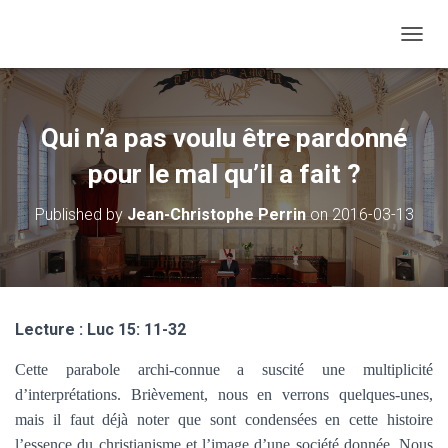
O
U
V
R
I
Qui n’a pas voulu être pardonné
R
/
pour le mal qu’il a fait ?
F
E
Published by
Jean-Christophe Perrin
on
2016-03-13
R
M
E
R
L
A
Lecture : Luc 15: 11-32
N
A
Cette parabole archi-connue a suscité une multiplicité
V
I
d’interprétations. Brièvement, nous en verrons quelques-unes,
G
mais il faut déjà noter que sont condensées en cette histoire
A
l’essence du christianisme et l’image d’une société donnée. Nous