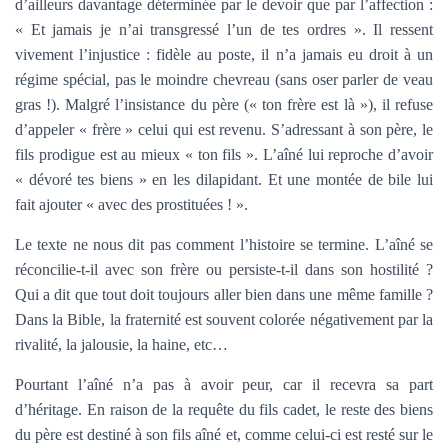
d’ailleurs davantage déterminée par le devoir que par l’affection :
« Et jamais je n’ai transgressé l’un de tes ordres ». Il ressent
vivement l’injustice : fidèle au poste, il n’a jamais eu droit à un
régime spécial, pas le moindre chevreau (sans oser parler de veau
gras !). Malgré l’insistance du père (« ton frère est là »), il refuse
d’appeler « frère » celui qui est revenu. S’adressant à son père, le
fils prodigue est au mieux « ton fils ». L’aîné lui reproche d’avoir
« dévoré tes biens » en les dilapidant. Et une montée de bile lui
fait ajouter « avec des prostituées ! ».
Le texte ne nous dit pas comment l’histoire se termine. L’aîné se
réconcilie-t-il avec son frère ou persiste-t-il dans son hostilité ?
Qui a dit que tout doit toujours aller bien dans une même famille ?
Dans la Bible, la fraternité est souvent colorée négativement par la
rivalité, la jalousie, la haine, etc…
Pourtant l’aîné n’a pas à avoir peur, car il recevra sa part
d’héritage. En raison de la requête du fils cadet, le reste des biens
du père est destiné à son fils aîné et, comme celui-ci est resté sur le