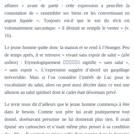
affaires » avant de partir : cette expression a peut-être la
connotation de « rassembler ses biens en les convertissant en
argent liquide ». Toujours est-il que le ton du récit est
volontairement sarcastique: « il désirait se remplir le ventre » (v.
16).
Le jeune homme quitte donc la maison et se rend à l’étranger. Peu
de temps après, il se retrouve « vivant sans espoir de salut » (
zôn
asôtos
) : Etymologiquement

signifie « sans salut »,

« sans espoir ». L’expression suggère d’abord un gaspillage
irréversible. Mais si l’on considère l’intérêt de Luc pour le
vocabulaire du salut, alors on peut aussi déceler dans ce mot une
allusion au salut spirituel dont le cadet était désormais privé.
Le texte nous dit d’ailleurs que le jeune homme commença à être
dans le besoin. Comme son père lui avait pratiquement tout
donné, dorénavant personne ne lui donnerait plus rien. Il avait
épuisé ses cartouches et n’osait même plus penser à sa condition