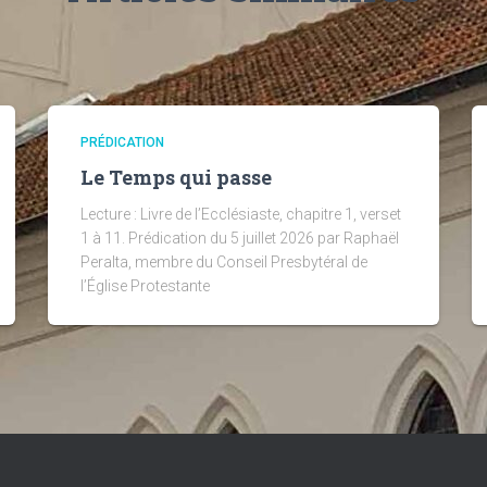
PRÉDICATION
Le Temps qui passe
Lecture : Livre de l’Ecclésiaste, chapitre 1, verset
1 à 11. Prédication du 5 juillet 2026 par Raphaël
Peralta, membre du Conseil Presbytéral de
l’Église Protestante