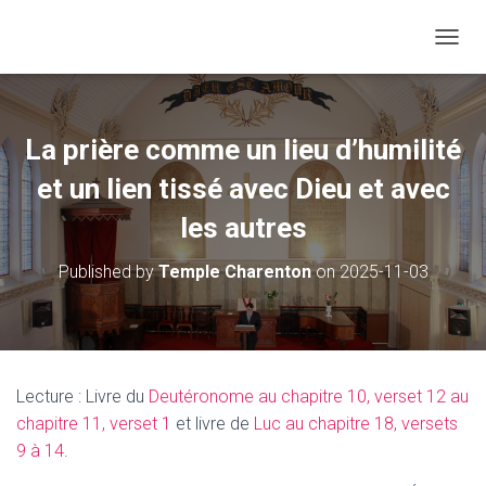
O
U
V
R
I
La prière comme un lieu d’humilité
R
/
et un lien tissé avec Dieu et avec
F
E
les autres
R
M
Published by
Temple Charenton
on
2025-11-03
E
R
L
A
N
A
Lecture : Livre du
Deutéronome au chapitre 10, verset 12 au
V
chapitre 11, verset 1
et livre de
Luc au chapitre 18, versets
I
G
9 à 14
.
A