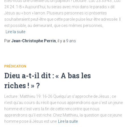
Êtes-vous une chenille ou un papillon ? Lecture : Luc 23:33-43 ; Luc
24 24: 1-8 « Aujourd’hui, tu seras avec moi dans le paradis » dit
Jésus au « bon » larron. Plusieurs personnes ici présentes
souhaiteraient peut-être que cette parole puise leur être adressée. Il
est possible, au demeurant, que ces mêmes personnes,
Lire la suite
Par
Jean-Christophe Perrin
, il y a
9 ans
PRÉDICATION
Dieu a-t-il dit : « A bas les
riches ! » ?
Lecture : Matthieu 19: 16-26 Quelqu’un s’approche de Jésus ; ce
n’est qu’au cours du récit que nous apprendrons que c’est un jeune
homme et c’est vers la fin de cette rencontre que nous
apprendrons qu’il est riche. Chez Matthieu, la question que ce jeune
homme pose à Jésus est une
Lire la suite