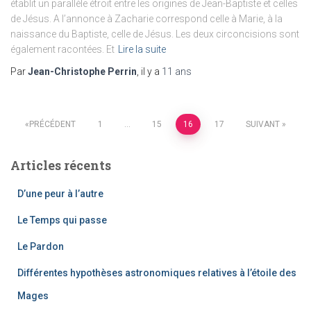
établit un parallèle étroit entre les origines de Jean-Baptiste et celles
de Jésus. A l’annonce à Zacharie correspond celle à Marie, à la
naissance du Baptiste, celle de Jésus. Les deux circoncisions sont
également racontées. Et
Lire la suite
Par
Jean-Christophe Perrin
, il y a
11 ans
Pagination
PRÉCÉDENT
1
…
15
16
17
SUIVANT
des
Articles récents
publications
D’une peur à l’autre
Le Temps qui passe
Le Pardon
Différentes hypothèses astronomiques relatives à l’étoile des
Mages